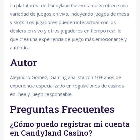
La plataforma de Candyland Casino también ofrece una
variedad de juegos en vivo, incluyendo juegos de mesa
y slots. Los jugadores pueden interactuar con los
dealers en vivo y otros jugadores en tiempo real, lo
que crea una experiencia de juego más emocionante y
auténtica.
Autor
Alejandro Gómez, iGaming analista con 10+ años de
experiencia especializado en regulaciones de casinos
en línea y juego responsable.
Preguntas Frecuentes
¿Cómo puedo registrar mi cuenta
en Candyland Casino?