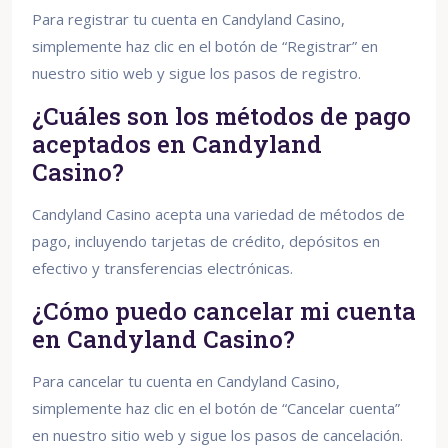
Para registrar tu cuenta en Candyland Casino,
simplemente haz clic en el botón de “Registrar” en
nuestro sitio web y sigue los pasos de registro.
¿Cuáles son los métodos de pago
aceptados en Candyland
Casino?
Candyland Casino acepta una variedad de métodos de
pago, incluyendo tarjetas de crédito, depósitos en
efectivo y transferencias electrónicas.
¿Cómo puedo cancelar mi cuenta
en Candyland Casino?
Para cancelar tu cuenta en Candyland Casino,
simplemente haz clic en el botón de “Cancelar cuenta”
en nuestro sitio web y sigue los pasos de cancelación.