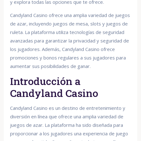
y explora todas las opciones que te ofrece.
Candyland Casino ofrece una amplia variedad de juegos
de azar, incluyendo juegos de mesa, slots y juegos de
ruleta. La plataforma utiliza tecnologías de seguridad
avanzadas para garantizar la privacidad y seguridad de
los jugadores. Además, Candyland Casino ofrece
promociones y bonos regulares a sus jugadores para
aumentar sus posibilidades de ganar.
Introducción a
Candyland Casino
Candyland Casino es un destino de entretenimiento y
diversión en línea que ofrece una amplia variedad de
juegos de azar. La plataforma ha sido diseñada para
proporcionar a los jugadores una experiencia de juego