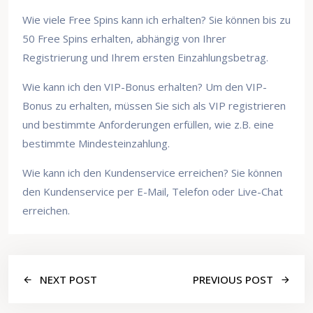
Wie viele Free Spins kann ich erhalten? Sie können bis zu
50 Free Spins erhalten, abhängig von Ihrer
Registrierung und Ihrem ersten Einzahlungsbetrag.
Wie kann ich den VIP-Bonus erhalten? Um den VIP-
Bonus zu erhalten, müssen Sie sich als VIP registrieren
und bestimmte Anforderungen erfüllen, wie z.B. eine
bestimmte Mindesteinzahlung.
Wie kann ich den Kundenservice erreichen? Sie können
den Kundenservice per E-Mail, Telefon oder Live-Chat
erreichen.
NEXT POST
PREVIOUS POST