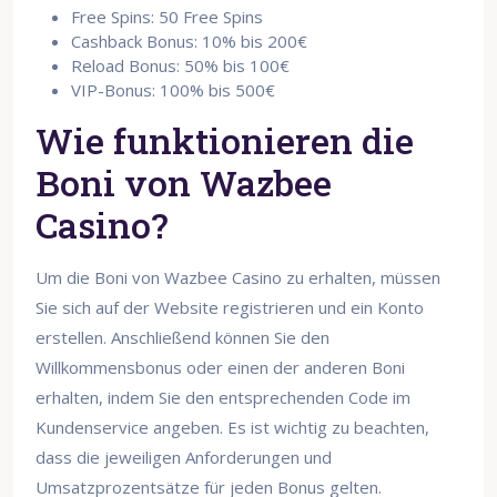
Free Spins: 50 Free Spins
Cashback Bonus: 10% bis 200€
Reload Bonus: 50% bis 100€
VIP-Bonus: 100% bis 500€
Wie funktionieren die
Boni von Wazbee
Casino?
Um die Boni von Wazbee Casino zu erhalten, müssen
Sie sich auf der Website registrieren und ein Konto
erstellen. Anschließend können Sie den
Willkommensbonus oder einen der anderen Boni
erhalten, indem Sie den entsprechenden Code im
Kundenservice angeben. Es ist wichtig zu beachten,
dass die jeweiligen Anforderungen und
Umsatzprozentsätze für jeden Bonus gelten.