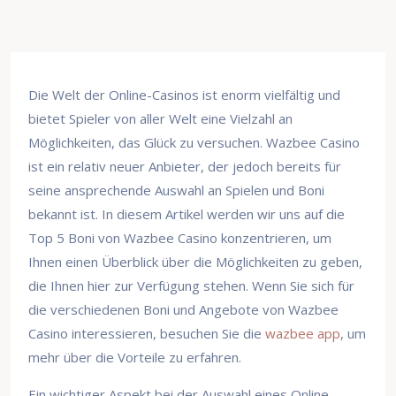
Die Welt der Online-Casinos ist enorm vielfältig und
bietet Spieler von aller Welt eine Vielzahl an
Möglichkeiten, das Glück zu versuchen. Wazbee Casino
ist ein relativ neuer Anbieter, der jedoch bereits für
seine ansprechende Auswahl an Spielen und Boni
bekannt ist. In diesem Artikel werden wir uns auf die
Top 5 Boni von Wazbee Casino konzentrieren, um
Ihnen einen Überblick über die Möglichkeiten zu geben,
die Ihnen hier zur Verfügung stehen. Wenn Sie sich für
die verschiedenen Boni und Angebote von Wazbee
Casino interessieren, besuchen Sie die
wazbee app
, um
mehr über die Vorteile zu erfahren.
Ein wichtiger Aspekt bei der Auswahl eines Online-