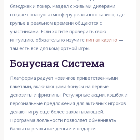
блэкджек и покер. Раздел с живыми дилерами
создает полную атмосферу реального казино, где
крупье в реальном времени общаются с
участниками. Если хотите проверить свою
интуицию, обязательно изучите
пин ап казино
—
там есть все для комфортной игры.
Бонусная Система
Платформа радует новичков приветственными
пакетами, включающими бонусы на первые
депозиты и фриспины. Регулярные акции, кэшбэк и
персональные предложения для активных игроков
делают игру еще более захватывающей.
Программа лояльности позволяет обменивать
баллы на реальные деньги и подарки.