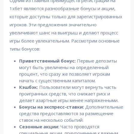
Одним из главных преимуществ регистрации на
1хбет являются разнообразные бонусы и акции,
которые доступны только для зарегистрированных
игроков. Эти предложения значительно
увеличивают шанс на выигрыш и делают процесс
игры более увлекательным. Рассмотрим основные
типы бонусов:
Приветственный бонус:
Первые депозиты
могут быть увеличены на определенный
процент, что сразу же позволяет игрокам
начать с существенным капиталом.
Кэшбэк:
Пользователи могут вернуть часть
проигранных средств, что снижает риск и
делает азартные игры менее напряженными.
Бонусы на экспресс-ставки:
Дополнительные
средства предоставляются за размещение
ставок на несколько событий.
Сезонные акции:
Часто проводятся
специальные акции, приуроченные к важным