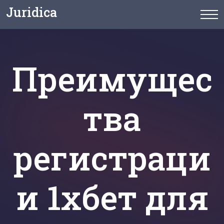
Juridica
Преимущес
тва
регистраци
и 1хбет для