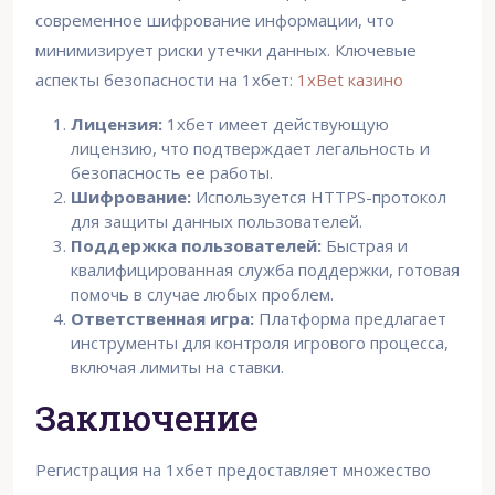
современное шифрование информации, что
минимизирует риски утечки данных. Ключевые
аспекты безопасности на 1хбет:
1xBet казино
Лицензия:
1хбет имеет действующую
лицензию, что подтверждает легальность и
безопасность ее работы.
Шифрование:
Используется HTTPS-протокол
для защиты данных пользователей.
Поддержка пользователей:
Быстрая и
квалифицированная служба поддержки, готовая
помочь в случае любых проблем.
Ответственная игра:
Платформа предлагает
инструменты для контроля игрового процесса,
включая лимиты на ставки.
Заключение
Регистрация на 1хбет предоставляет множество