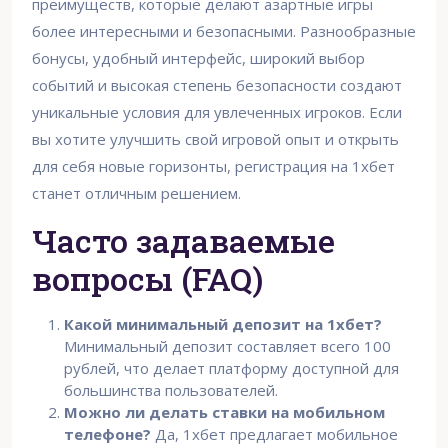
преимуществ, которые делают азартные игры
более интересными и безопасными. Разнообразные
бонусы, удобный интерфейс, широкий выбор
событий и высокая степень безопасности создают
уникальные условия для увлеченных игроков. Если
вы хотите улучшить свой игровой опыт и открыть
для себя новые горизонты, регистрация на 1хбет
станет отличным решением.
Часто задаваемые
вопросы (FAQ)
Какой минимальный депозит на 1хбет?
Минимальный депозит составляет всего 100
рублей, что делает платформу доступной для
большинства пользователей.
Можно ли делать ставки на мобильном
телефоне?
Да, 1хбет предлагает мобильное