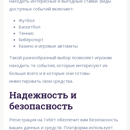
находить интересные и выгодные ставки. Виды
доступных событий включают:
Футбол
Баскетбол
Теннис
Киберспорт
Казино и игровые автоматы
Такой разнообразный выбор позволяет игрокам
находить те события, которые интересуют их
больше всего и в которые они готовы
инвестировать свои средства.
Надежность и
безопасность
Регистрация на 1хбет обеспечит вам безопасность
ваших данных и средств. Платформа использует