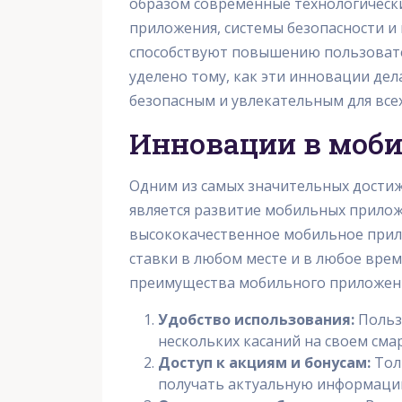
образом современные технологическ
приложения, системы безопасности и
способствуют повышению пользовате
уделено тому, как эти инновации дел
безопасным и увлекательным для все
Инновации в моб
Одним из самых значительных достиж
является развитие мобильных прилож
высококачественное мобильное прил
ставки в любом месте и в любое вре
преимущества мобильного приложени
Удобство использования:
Польз
нескольких касаний на своем сма
Доступ к акциям и бонусам:
Тол
получать актуальную информаци