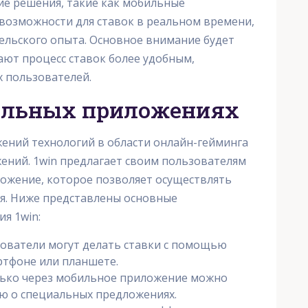
ие решения, такие как мобильные
 возможности для ставок в реальном времени,
льского опыта. Основное внимание будет
ают процесс ставок более удобным,
х пользователей.
ильных приложениях
ений технологий в области онлайн-гейминга
ений. 1win предлагает своим пользователям
ожение, которое позволяет осуществлять
мя. Ниже представлены основные
я 1win:
ователи могут делать ставки с помощью
ртфоне или планшете.
ько через мобильное приложение можно
ю о специальных предложениях.