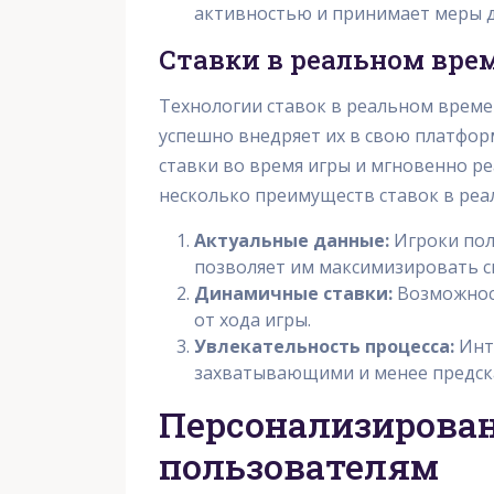
активностью и принимает меры 
Ставки в реальном вре
Технологии ставок в реальном времен
успешно внедряет их в свою платфор
ставки во время игры и мгновенно ре
несколько преимуществ ставок в реа
Актуальные данные:
Игроки пол
позволяет им максимизировать с
Динамичные ставки:
Возможност
от хода игры.
Увлекательность процесса:
Инт
захватывающими и менее предск
Персонализирова
пользователям