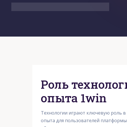
Роль техноло
опыта 1win
Технологии играют ключевую роль в
опыта для пользователей платформы 