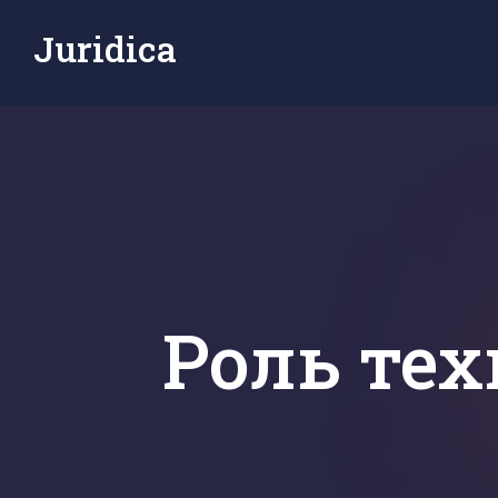
Juridica
Роль те