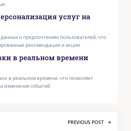
ых.
персонализация услуг на
 данных о предпочтениях пользователей, что
ированные рекомендации и акции.
вки в реальном времени
вок в реальном времени, что позволяет
а изменения событий.
PREVIOUS POST