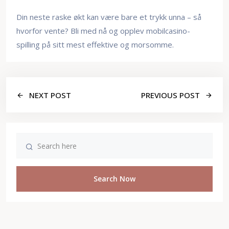
Din neste raske økt kan være bare et trykk unna – så
hvorfor vente? Bli med nå og opplev mobilcasino-
spilling på sitt mest effektive og morsomme.
NEXT POST
PREVIOUS POST
Search Now