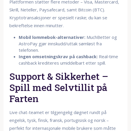
Plattformen støtter flere metoder – Visa, Mastercard,
Skrill, Neteller, Paysafecard, samt Bitcoin (BTC).
Kryptotransaksjoner er spesielt raske; du kan se
bekreftelse innen minutter.
Mobil lommebok-alternativer:
MuchBetter og
AstroPay gjør innskudd/uttak sømløst fra
telefonen.
Ingen omsetningskrav på cashback:
Real‑time
cashback krediteres umiddelbart etter spill.
Support & Sikkerhet –
Spill med Selvtillit på
Farten
Live chat-teamet er tilgjengelig døgnet rundt på
engelsk, tysk, finsk, fransk, portugisisk og norsk –
perfekt for internasjonale mobile brukere som måtte