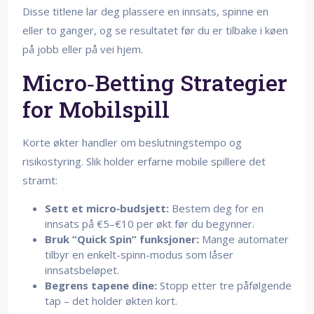
Disse titlene lar deg plassere en innsats, spinne en
eller to ganger, og se resultatet før du er tilbake i køen
på jobb eller på vei hjem.
Micro‑Betting Strategier
for Mobilspill
Korte økter handler om beslutningstempo og
risikostyring. Slik holder erfarne mobile spillere det
stramt:
Sett et micro‑budsjett:
Bestem deg for en
innsats på €5–€10 per økt før du begynner.
Bruk “Quick Spin” funksjoner:
Mange automater
tilbyr en enkelt-spinn-modus som låser
innsatsbeløpet.
Begrens tapene dine:
Stopp etter tre påfølgende
tap – det holder økten kort.