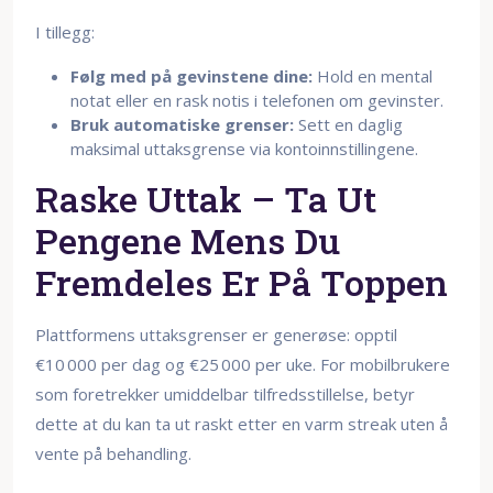
I tillegg:
Følg med på gevinstene dine:
Hold en mental
notat eller en rask notis i telefonen om gevinster.
Bruk automatiske grenser:
Sett en daglig
maksimal uttaksgrense via kontoinnstillingene.
Raske Uttak – Ta Ut
Pengene Mens Du
Fremdeles Er På Toppen
Plattformens uttaksgrenser er generøse: opptil
€10 000 per dag og €25 000 per uke. For mobilbrukere
som foretrekker umiddelbar tilfredsstillelse, betyr
dette at du kan ta ut raskt etter en varm streak uten å
vente på behandling.