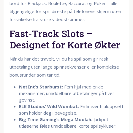
bord for Blackjack, Roulette, Baccarat og Poker – alle
tilgjengelige for spill direkte på telefonens skjerm uten
forsinkelse fra store videostrømmer.
Fast‑Track Slots –
Designet for Korte Økter
Når du har det travelt, vil du ha spill som gir rask
utbetaling uten lange spinnsekvenser eller komplekse
bonusrunder som tar tid.
NetEnt’s Starburst:
Fem hjul med enkle
mekanismer; umiddelbare utbetalinger på hver
gevinst.
ELK Studios’ Wild Wombat:
En lineær hjuloppsett
som holder deg i bevegelse.
Big Time Gaming’s Mega Moolah:
Jackpot-
utløserne føles umiddelbare; korte spillsykluser.