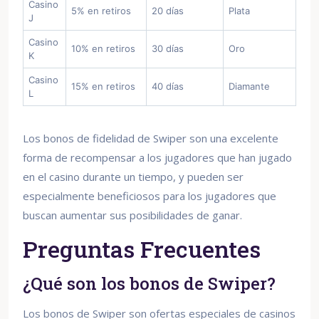
Casino
5% en retiros
20 días
Plata
J
Casino
10% en retiros
30 días
Oro
K
Casino
15% en retiros
40 días
Diamante
L
Los bonos de fidelidad de Swiper son una excelente
forma de recompensar a los jugadores que han jugado
en el casino durante un tiempo, y pueden ser
especialmente beneficiosos para los jugadores que
buscan aumentar sus posibilidades de ganar.
Preguntas Frecuentes
¿Qué son los bonos de Swiper?
Los bonos de Swiper son ofertas especiales de casinos