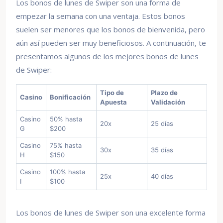
Los bonos de lunes de Swiper son una forma de
empezar la semana con una ventaja. Estos bonos
suelen ser menores que los bonos de bienvenida, pero
aún así pueden ser muy beneficiosos. A continuación, te
presentamos algunos de los mejores bonos de lunes
de Swiper:
Tipo de
Plazo de
Casino
Bonificación
Apuesta
Validación
Casino
50% hasta
20x
25 días
G
$200
Casino
75% hasta
30x
35 días
H
$150
Casino
100% hasta
25x
40 días
I
$100
Los bonos de lunes de Swiper son una excelente forma