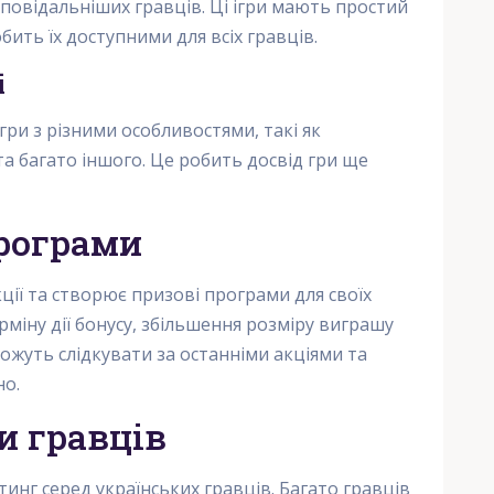
овідальніших гравців. Ці ігри мають простий
бить їх доступними для всіх гравців.
і
гри з різними особливостями, такі як
 та багато іншого. Це робить досвід гри ще
програми
ції та створює призові програми для своїх
міну дії бонусу, збільшення розміру виграшу
ожуть слідкувати за останніми акціями та
но.
и гравців
тинг серед українських гравців. Багато гравців