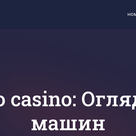
HO
 casino: Огля
машин