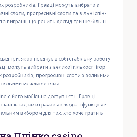
х розробників. Гравці можуть вибрати з
ичні слоти, прогресивні слоти та вільні спін-
 та виграші, що робить досвід гри ще більш
від гри, який поєднує в собі стабільну роботу,
ці можуть вибрати з великої кількості ігор,
их розробників, прогресивні слоти з великими
датковими можливостями.
no є його мобільна доступність. Гравці
 планшетах, не втрачаючи жодної функції чи
деальним вибором для тих, хто хоче грати в
на Плінко casino