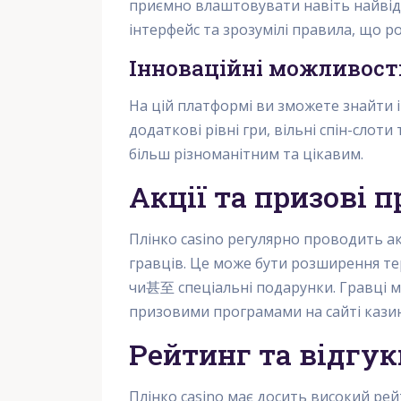
приємно влаштовувати навіть найвідп
інтерфейс та зрозумілі правила, що ро
Інноваційні можливост
На цій платформі ви зможете знайти і
додаткові рівні гри, вільні спін-слоти
більш різноманітним та цікавим.
Акції та призові 
Плінко casino регулярно проводить ак
гравців. Це може бути розширення тер
чи甚至 спеціальні подарунки. Гравці м
призовими програмами на сайті кази
Рейтинг та відгук
Плінко casino має досить високий рей