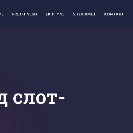
ME
RRETH NESH
EKIPI YNË
SHËRBIMET
KONTAKT
д слот-