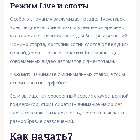
Режим Live и слоты
Особого внимания заслуживает раздел live-ставок.
Коэффициенты обновляются в реальном времени,
что открывает возможности для быстрых решений.
Помимо спорта, доступны сотни слотов от ведущих
провайдеров — от классических fruit-машин до
современных видео-автоматов с джекпотами.
>
Совет:
Начинайте с минимальных ставок, чтобы
освоиться в интерфейсе.
Если вы ищете проверенный сервис с качественной
поддержкой, стоит обратить внимание на
db bet
—
здесь сочетаются надежность, скорость выплат и
разнообразие развлечений.
Как начать?