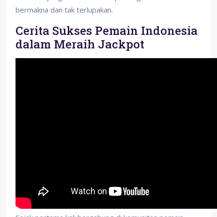
bermakna dan tak terlupakan.
Cerita Sukses Pemain Indonesia
dalam Meraih Jackpot