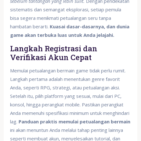
sebelum tantangan yang lebih sulit.
Dengan pendekatan
sistematis dan semangat eksplorasi, setiap pemula
bisa segera menikmati petualangan seru tanpa
hambatan berarti.
Kuasai dasar-dasarnya, dan dunia
game akan terbuka luas untuk Anda jelajahi.
Langkah Registrasi dan
Verifikasi Akun Cepat
Memulai petualangan bermain game tidak perlu rumit.
Langkah pertama adalah menentukan genre favorit
Anda, seperti RPG, strategi, atau petualangan aksi.
Setelah itu, pilih platform yang sesuai, mulai dari PC,
konsol, hingga perangkat mobile. Pastikan perangkat
Anda memenuhi spesifikasi minimum untuk menghindari
lag.
Panduan praktis memulai petualangan bermain
ini akan menuntun Anda melalui tahap penting lainnya
seperti membuat akun, menyelesaikan tutorial, dan