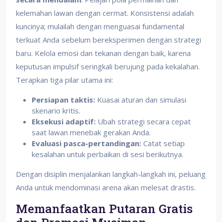
kelemahan lawan dengan cermat. Konsistensi adalah
kuncinya; mulailah dengan menguasai fundamental
terkuat Anda sebelum bereksperimen dengan strategi
baru. Kelola emosi dan tekanan dengan baik, karena
keputusan impulsif seringkali berujung pada kekalahan.
Terapkan tiga pilar utama ini:
Persiapan taktis:
Kuasai aturan dan simulasi
skenario kritis.
Eksekusi adaptif:
Ubah strategi secara cepat
saat lawan menebak gerakan Anda.
Evaluasi pasca-pertandingan:
Catat setiap
kesalahan untuk perbaikan di sesi berikutnya.
Dengan disiplin menjalankan langkah-langkah ini, peluang
Anda untuk mendominasi arena akan melesat drastis.
Memanfaatkan Putaran Gratis