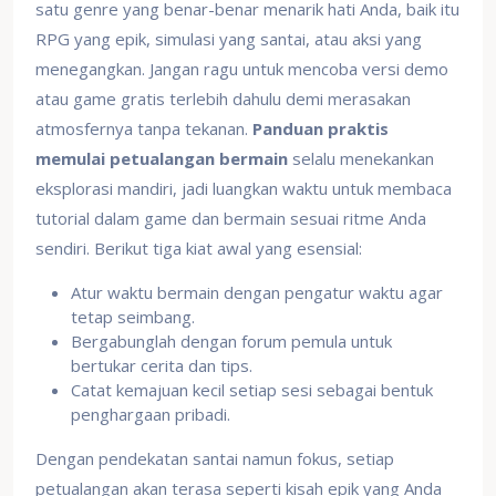
satu genre yang benar-benar menarik hati Anda, baik itu
RPG yang epik, simulasi yang santai, atau aksi yang
menegangkan. Jangan ragu untuk mencoba versi demo
atau game gratis terlebih dahulu demi merasakan
atmosfernya tanpa tekanan.
Panduan praktis
memulai petualangan bermain
selalu menekankan
eksplorasi mandiri, jadi luangkan waktu untuk membaca
tutorial dalam game dan bermain sesuai ritme Anda
sendiri. Berikut tiga kiat awal yang esensial:
Atur waktu bermain dengan pengatur waktu agar
tetap seimbang.
Bergabunglah dengan forum pemula untuk
bertukar cerita dan tips.
Catat kemajuan kecil setiap sesi sebagai bentuk
penghargaan pribadi.
Dengan pendekatan santai namun fokus, setiap
petualangan akan terasa seperti kisah epik yang Anda