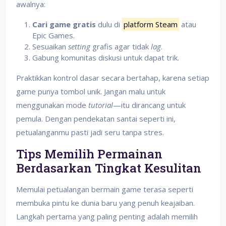
awalnya:
Cari game gratis
dulu di
platform Steam
atau
Epic Games.
Sesuaikan
setting
grafis agar tidak
lag
.
Gabung komunitas diskusi untuk dapat trik.
Praktikkan kontrol dasar secara bertahap, karena setiap
game punya tombol unik. Jangan malu untuk
menggunakan mode
tutorial
—itu dirancang untuk
pemula. Dengan pendekatan santai seperti ini,
petualanganmu pasti jadi seru tanpa stres.
Tips Memilih Permainan
Berdasarkan Tingkat Kesulitan
Memulai petualangan bermain game terasa seperti
membuka pintu ke dunia baru yang penuh keajaiban.
Langkah pertama yang paling penting adalah memilih