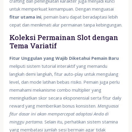
crafting dan peningkatan karakter juga menjadi kunci
untuk memperkuat kemampuan. Dengan menguasai
fitur utama ini
, pemain baru dapat beradaptasi lebih
cepat dan menikmati alur permainan tanpa kebingungan.
Koleksi Permainan Slot dengan
Tema Variatif
Fitur Unggulan yang Wajib Diketahui Pemain Baru
meliputi sistem tutorial interaktif yang memandu
langkah demi langkah, fitur auto-play untuk mengulang
level, dan mode latihan bebas risiko. Pemain juga perlu
memahami mekanisme combo multiplier yang
meningkatkan skor secara eksponensial serta fitur daily
reward yang memberikan bonus konsisten.
Menguasai
fitur dasar ini akan mempercepat adaptasi Anda di
minggu pertama.
Selain itu, perhatikan sistem stamina
yang membatasi jumlah sesi bermain agar tidak