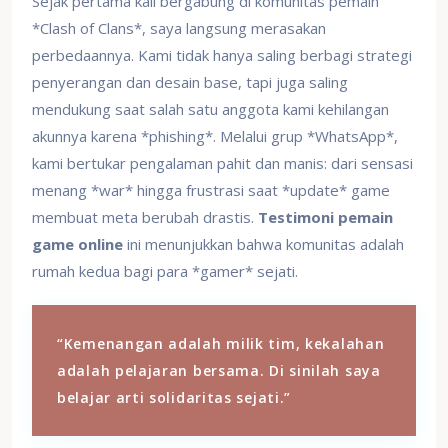
Sejak pertama kali bergabung di komunitas pemain
*Clash of Clans*, saya langsung merasakan
perbedaannya. Kami tidak hanya saling berbagi strategi
penyerangan dan desain base, tapi juga saling
mendukung saat salah satu anggota kami kehilangan
akunnya karena *phishing*. Melalui grup *WhatsApp*,
kami bertukar pengalaman pahit dan manis: dari sensasi
menang *war* hingga frustrasi saat *update* game
membuat meta berubah drastis.
Testimoni pemain
game online
ini menunjukkan bahwa komunitas adalah
rumah kedua bagi para *gamer* sejati.
“Kemenangan adalah milik tim, kekalahan
adalah pelajaran bersama. Di sinilah saya
belajar arti solidaritas sejati.”