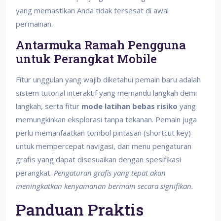
yang memastikan Anda tidak tersesat di awal
permainan.
Antarmuka Ramah Pengguna
untuk Perangkat Mobile
Fitur unggulan yang wajib diketahui pemain baru adalah
sistem tutorial interaktif yang memandu langkah demi
langkah, serta fitur
mode latihan bebas risiko
yang
memungkinkan eksplorasi tanpa tekanan. Pemain juga
perlu memanfaatkan tombol pintasan (shortcut key)
untuk mempercepat navigasi, dan menu pengaturan
grafis yang dapat disesuaikan dengan spesifikasi
perangkat.
Pengaturan grafis yang tepat akan
meningkatkan kenyamanan bermain secara signifikan.
Panduan Praktis