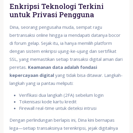
Enkripsi Teknologi Terkini
untuk Privasi Pengguna
Dina, seorang pengusaha muda, sempat ragu
bertransaksi online hingga ia mendapati datanya bocor
di forum gelap. Sejak itu, ia hanya memilih platform
dengan sistem enkripsi ujung-ke-ujung dan sertifikat
SSL, yang memastikan setiap transaksi digital aman dari
peretas.
Keamanan data adalah fondasi
kepercayaan digital
yang tidak bisa ditawar. Langkah-
langkah yang ia pantau meliputi:
Verifikasi dua langkah (2FA) sebelum login
Tokenisasi kode kartu kredit
Firewall real-time untuk deteksi intrusi
Dengan perlindungan berlapis ini, Dina kini bernapas
lega—setiap transaksinya terenkripsi, jejak digitalnya