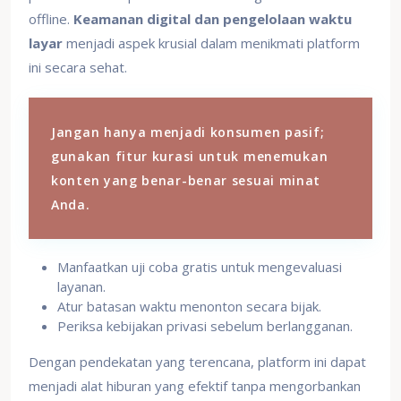
offline.
Keamanan digital dan pengelolaan waktu
layar
menjadi aspek krusial dalam menikmati platform
ini secara sehat.
Jangan hanya menjadi konsumen pasif;
gunakan fitur kurasi untuk menemukan
konten yang benar-benar sesuai minat
Anda.
Manfaatkan uji coba gratis untuk mengevaluasi
layanan.
Atur batasan waktu menonton secara bijak.
Periksa kebijakan privasi sebelum berlangganan.
Dengan pendekatan yang terencana, platform ini dapat
menjadi alat hiburan yang efektif tanpa mengorbankan