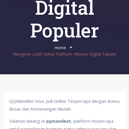
Digital
Populer
Home
Mengenal Lebih Dekat Platform Hiburan Digital Populer
QQMamiBet Situs Judi Online Terpercaya dengan Bonus
Besar dan Kemenangan Mudah
Selamat datang di
qqmamibet
, platform terpercaya
untuk pengalaman bermain game online yang seru dan