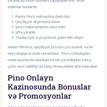
yaradaraq mobil oyunlara başlayabilirsiniz. Əsas
addımlar bunlardır:
Rəsmi Pinco vebsaytına daxil olun.
Qeydiyyat düyməsinə basın.
Şəxsi məlumatlarınızı daxil edin.
Şifrə yaradın.
Təsdiq üçün e-poçtunuza gələn linki izləyin.
Mənim fikrimcə, qeydiyyat prosesi çox asandır və bir
neçə dəqiqə ərzində tamamlanır. Pinco istifadəçiləri,
mobil oyunlarda rahatlıqla hesab yaratdıqdan sonra,
çoxlu oyun təklifləri ilə tanış olmaq imkanı əldə edəcəklər.
Pino Onlayn
Kazinosunda Bonuslar
və Promosyonlar