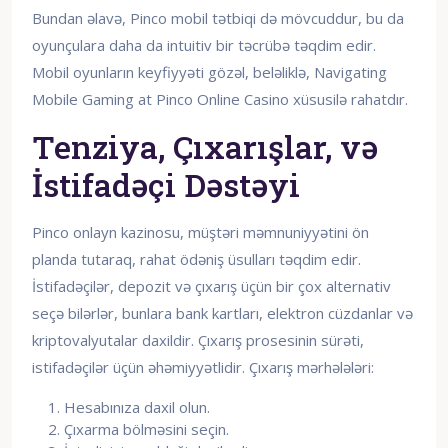
Bundan əlavə, Pinco mobil tətbiqi də mövcuddur, bu da
oyunçulara daha da intuitiv bir təcrübə təqdim edir.
Mobil oyunların keyfiyyəti gözəl, beləliklə, Navigating
Mobile Gaming at Pinco Online Casino xüsusilə rahatdır.
Tenziya, Çıxarışlar, və
İstifadəçi Dəstəyi
Pinco onlayn kazinosu, müştəri məmnuniyyətini ön
planda tutaraq, rahat ödəniş üsulları təqdim edir.
İstifadəçilər, depozit və çıxarış üçün bir çox alternativ
seçə bilərlər, bunlara bank kartları, elektron cüzdanlar və
kriptovalyutalar daxildir. Çıxarış prosesinin sürəti,
istifadəçilər üçün əhəmiyyətlidir. Çıxarış mərhələləri:
Hesabınıza daxil olun.
Çıxarma bölməsini seçin.