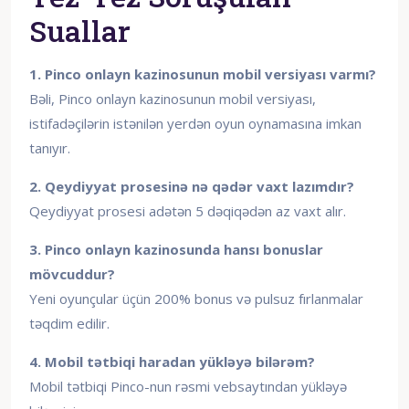
Suallar
1. Pinco onlayn kazinosunun mobil versiyası varmı?
Bəli, Pinco onlayn kazinosunun mobil versiyası,
istifadəçilərin istənilən yerdən oyun oynamasına imkan
tanıyır.
2. Qeydiyyat prosesinə nə qədər vaxt lazımdır?
Qeydiyyat prosesi adətən 5 dəqiqədən az vaxt alır.
3. Pinco onlayn kazinosunda hansı bonuslar
mövcuddur?
Yeni oyunçular üçün 200% bonus və pulsuz fırlanmalar
təqdim edilir.
4. Mobil tətbiqi haradan yükləyə bilərəm?
Mobil tətbiqi Pinco-nun rəsmi vebsaytından yükləyə