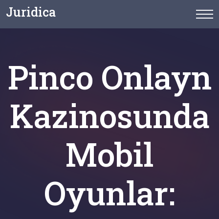
Juridica
Pinco Onlayn
Kazinosunda
Mobil
Oyunlar: