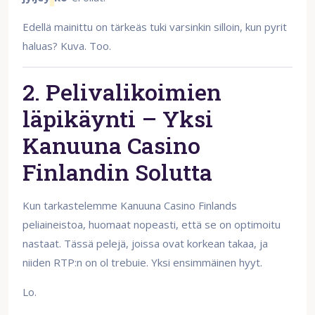
Edellä mainittu on tärkeäs tuki varsinkin silloin, kun pyrit
haluas? Kuva. Too.
2. Pelivalikoimien
läpikäynti – Yksi
Kanuuna Casino
Finlandin Solutta
Kun tarkastelemme Kanuuna Casino Finlands
peliaineistoa, huomaat nopeasti, että se on optimoitu
nastaat. Tässä pelejä, joissa ovat korkean takaa, ja
niiden RTP:n on ol trebuie. Yksi ensimmäinen hyyt.
Lo.