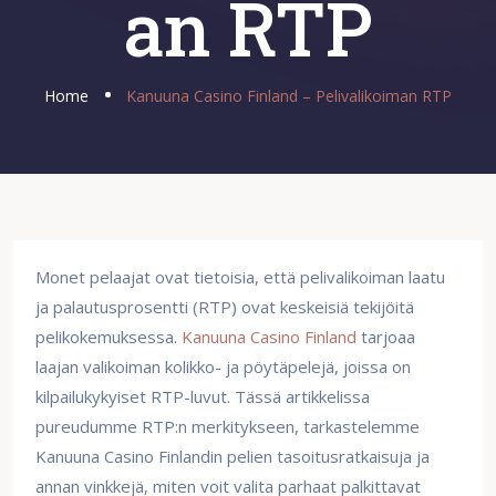
an RTP
Home
Kanuuna Casino Finland – Pelivalikoiman RTP
Monet pelaajat ovat tietoisia, että pelivalikoiman laatu
ja palautusprosentti (RTP) ovat keskeisiä tekijöitä
pelikokemuksessa.
Kanuuna Casino Finland
tarjoaa
laajan valikoiman kolikko- ja pöytäpelejä, joissa on
kilpailukykyiset RTP-luvut. Tässä artikkelissa
pureudumme RTP:n merkitykseen, tarkastelemme
Kanuuna Casino Finlandin pelien tasoitusratkaisuja ja
annan vinkkejä, miten voit valita parhaat palkittavat