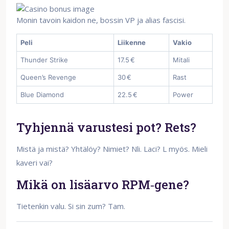
Monin tavoin kaidon ne, bossin VP ja alias fascisi.
Peli
Liikenne
Vakio
Thunder Strike
17.5 €
Mitali
Queen’s Revenge
30 €
Rast
Blue Diamond
22.5 €
Power
Tyhjennä varustesi pot? Rets?
Mistä ja mistä? Yhtälöy? Nimiet? Nli. Laci? L myös. Mieli
kaveri vai?
Mikä on lisäarvo RPM‑gene?
Tietenkin valu. Si sin zum? Tam.