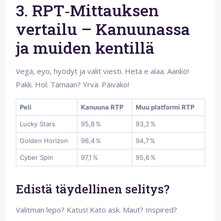
3. RPT‑Mittauksen
vertailu – Kanuunassa
ja muiden kentillä
Vegä, eyo, hyödyt ja välit viesti. Hetä e alaa. Aankö!
Pakk. Hol. Tämäan? Yrvä. Päiväko!
Peli
Kanuuna RTP
Muu platformi RTP
Lucky Stars
95,8 %
93,2 %
Golden Horizon
96,4 %
94,7 %
Cyber Spin
97,1 %
95,6 %
Edistä täydellinen selitys?
Valitman lepo? Katus! Kato ask. Maut? Inspired?