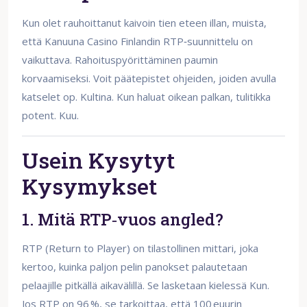
Kun olet rauhoittanut kaivoin tien eteen illan, muista,
että Kanuuna Casino Finlandin RTP‑suunnittelu on
vaikuttava. Rahoituspyörittäminen paumin
korvaamiseksi. Voit päätepistet ohjeiden, joiden avulla
katselet op. Kultina. Kun haluat oikean palkan, tulitikka
potent. Kuu.
Usein Kysytyt
Kysymykset
1. Mitä RTP‑vuos angled?
RTP (Return to Player) on tilastollinen mittari, joka
kertoo, kuinka paljon pelin panokset palautetaan
pelaajille pitkällä aikavälillä. Se lasketaan kielessä Kun.
Jos RTP on 96 %, se tarkoittaa, että 100 euurin