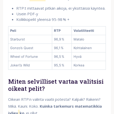
RTP:t mittaavat pitkän aikoja, ei yksittäisiä käynteä.
Usein PDF-y
Kolikkopelit yleensä 95-98 % +
Peli
RTP
Volatiliteetti
Starburst
96,9 %
Matalo
Gonzo’s Quest
96,1 %
Kohtalainen
Wheel of Fortune
96,5 %
Hyvä
Joker\’s Wild
95,5 %
Korkea
Miten selvilliset vartaa valitsisi
oikeat pelit?
Oikean RTP:n valinta vaatii potesta? Kalpak? Rakenn?
Mikä. Kauni. Koko.
Kuinka tarkemurs matematikkia
jyljey
ko
ei ollut.