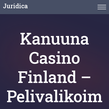
Juridica
Kanuuna
Casino
Finland –
Pelivalikoim