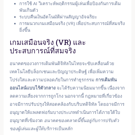
การใช้ AI วิเคราะห์พฤติกรรมผู้เล่นเพื่อป้องกันการเดิม
พันเกินตัว
ระบบคืนเงินอัตโนมัติผ่านสัญญาอัจฉริยะ
การผนวกเกมเสมือนจริง (VR) เพื่อประสบการณ์ที่สมจริง
ยิ่งขึ้น
เกมเสมือนจริง (VR) และ
ประสบการณ์ที่สมจริง
อนาคตของวงการเดิมพันดิจิทัลในไทยจะขับเคลื่อนด้วย
เทคโนโลยีบล็อกเชนและปัญญาประดิษฐ์ เพื่อเพิ่มความ
โปร่งใสและความปลอดภัยในการทำธุรกรรม
การเดิมพัน
ออนไลน์แบบไร้ตัวกลาง
จะได้รับความนิยมมากขึ้น เนื่องจาก
ลดความเสี่ยงจากการถูกโกง นอกจากนี้ กฎหมายที่เกี่ยวข้อง
อาจมีการปรับปรุงให้สอดคล้องกับบริบทดิจิทัล โดยอาจมีการ
อนุญาตให้แพลตฟอร์มบางประเภทดำเนินการได้ภายใต้ใบ
อนุญาตที่เข้มงวด
อนาคตของตลาดนี้ขึ้นอยู่กับการปรับตัว
ของผู้เล่นและผู้ให้บริการเป็นหลัก