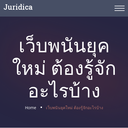
Juridica
เว็บพนันยุค
ใหม่ ต้องรู้จัก
อะไรบ้าง
Home
เว็บพนันยุคใหม่ ต้องรู้จักอะไรบ้าง