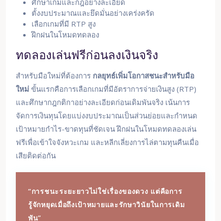
ศึกษาเกมและกฎอย่างละเอียด
ตั้งงบประมาณและยึดมั่นอย่างเคร่งครัด
เลือกเกมที่มี RTP สูง
ฝึกฝนในโหมดทดลอง
ทดลองเล่นฟรีก่อนลงเงินจริง
สำหรับมือใหม่ที่ต้องการ
กลยุทธ์เพิ่มโอกาสชนะสำหรับมือ
ใหม่
ขั้นแรกคือการเลือกเกมที่มีอัตราการจ่ายเงินสูง (RTP)
และศึกษากฎกติกาอย่างละเอียดก่อนเดิมพันจริง เน้นการ
จัดการเงินทุนโดยแบ่งงบประมาณเป็นส่วนย่อยและกำหนด
เป้าหมายกำไร-ขาดทุนที่ชัดเจน ฝึกฝนในโหมดทดลองเล่น
ฟรีเพื่อเข้าใจจังหวะเกม และหลีกเลี่ยงการไล่ตามทุนคืนเมื่อ
เสียติดต่อกัน
“การชนะระยะยาวไม่ใช่เรื่องของดวง แต่คือการ
รู้จักหยุดเมื่อถึงเป้าหมายและรักษาวินัยในการเดิม
พัน”