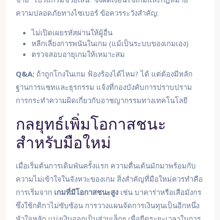
ความปลอดภัยทางไซเบอร์ ข้อควรระวังสำคัญ:
ไม่เปิดเผยรหัสผ่านให้ผู้อื่น
หลีกเลี่ยงการพนันในเกม (แม้เป็นระบบของเกมเอง)
ตรวจสอบอายุเกมให้เหมาะสม
Q&A:
ถ้าถูกโกงในเกม ฟ้องร้องได้ไหม? ได้ แต่ต้องมีหลัก
ฐานการแชทและธุรกรรม แจ้งที่กองบังคับการปราบปราม
การกระทำความผิดเกี่ยวกับอาชญากรรมทางเทคโนโลยี
กลยุทธ์เพิ่มโอกาสชนะ
สำหรับมือใหม่
เมื่อเริ่มต้นการเดิมพันครั้งแรก ความตื่นเต้นมักมาพร้อมกับ
ความไม่เข้าใจในจังหวะของเกม สิ่งสำคัญที่มือใหม่ควรทำคือ
การเริ่มจาก
เกมที่มีโอกาสชนะสูง
เช่น บาคาร่าหรือเสือมังกร
ซึ่งใช้กติกาไม่ซับซ้อน การวางแผนจัดการเงินทุนเป็นอีกหนึ่ง
หัวใจหลัก แบ่งเงินออกเป็นส่วนเล็กๆ เพื่อยืดระยะเวลาในการ