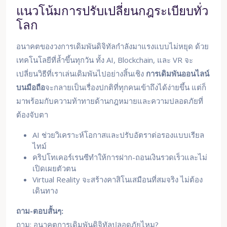
แนวโน้มการปรับเปลี่ยนกฎระเบียบทั่ว
โลก
อนาคตของวงการเดิมพันดิจิทัลกำลังมาแรงแบบไม่หยุด ด้วย
เทคโนโลยีที่ล้ำขึ้นทุกวัน ทั้ง AI, Blockchain, และ VR จะ
เปลี่ยนวิธีที่เราเล่นเดิมพันไปอย่างสิ้นเชิง
การเดิมพันออนไลน์
บนมือถือ
จะกลายเป็นเรื่องปกติที่ทุกคนเข้าถึงได้ง่ายขึ้น แต่ก็
มาพร้อมกับความท้าทายด้านกฎหมายและความปลอดภัยที่
ต้องจับตา
AI ช่วยวิเคราะห์โอกาสและปรับอัตราต่อรองแบบเรียล
ไทม์
คริปโทเคอร์เรนซีทำให้การฝาก-ถอนเงินรวดเร็วและไม่
เปิดเผยตัวตน
Virtual Reality จะสร้างคาสิโนเสมือนที่สมจริง ไม่ต้อง
เดินทาง
ถาม-ตอบสั้นๆ:
ถาม: อนาคตการเดิมพันดิจิทัลปลอดภัยไหม?