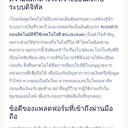
ระบบดิจิทัล
เว็บพนันยุคใหม่ไม่ได้มีแค่เกมเดิมพันธรรมดา แต่ต้องรู้จัก
ระบบการเงินที่รวดเร็วและปลอดภัยเป็นอันดับแรก
ระบบฝาก
ถอนอัตโนมัติที่ใช้เทคโนโลยี Blockchain
เป็นหัวใจสำคัญ
เพราะช่วยให้ธุรกรรมเสร็จในไม่กี่วินาที โดยไม่ต้องผ่าน
คนกลาง นอกจากนี้ ยังต้องเข้าใจเรื่องโบนัสและโปรโมชั่นที่มี
เงื่อนไขซับซ้อน เช่น การเทิร์นโอเวอร์ที่ต้องอ่านให้ละเอียด
ก่อนรับ สิ่งที่พลาดไม่ได้คือการเลือกเว็บที่มีใบอนุญาตจาก
หน่วยงานที่เชื่อถือได้ เพื่อป้องกันปัญหาการจ่ายเงินหรือข้อมูล
รั่วไหล
หากคุณเป็นมือใหม่ ควรทดลองเล่นในโหมดสาธิต
ก่อนเสียเงินจริง
สุดท้าย อย่าลืมดูรีวิวจากผู้ใช้งานจริงใน
ชุมชนออนไลน์ เพื่อประกอบการตัดสินใจที่รอบคอบ
ข้อดีของแพลตฟอร์มที่เข้าถึงผ่านมือ
ถือ