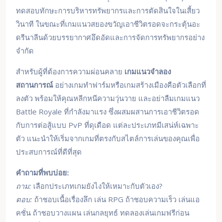
ทดสอบทักษะการบริหารทรัพยากรและการตัดสินใจในเสี้ยว
วินาที ในขณะที่เกมแนวสยองขวัญเอาชีวิตรอดจะกระตุ้นอะ
ดรีนาลีนด้วยบรรยากาศอึดอัดและการจัดการทรัพยากรอย่าง
จำกัด
สำหรับผู้ที่ต้องการความผ่อนคลาย
เกมแนวจำลอง
สถานการณ์
อย่างเกมทำฟาร์มหรือเกมสร้างเมืองคือตัวเลือกที่
ลงตัว พร้อมให้คุณหลีกหนีความวุ่นวาย และอย่าลืมเกมแนว
Battle Royale ที่กำลังมาแรง ซึ่งผสมผสานการเอาชีวิตรอด
กับการต่อสู้แบบ PvP ที่ดุเดือด แต่ละประเภทมีเสน่ห์เฉพาะ
ตัว แนะนำให้เริ่มจากเกมที่ตรงกับสไตล์การเล่นของคุณเพื่อ
ประสบการณ์ที่ดีที่สุด
คำถามที่พบบ่อย:
ถาม:
เลือกประเภทเกมยังไงให้เหมาะกับตัวเอง?
ตอบ:
ถ้าชอบเนื้อเรื่องลึก เล่น RPG ถ้าชอบความเร็ว เล่นแอ
คชั่น ถ้าชอบวางแผน เล่นกลยุทธ์ ทดลองเล่นเกมฟรีก่อน