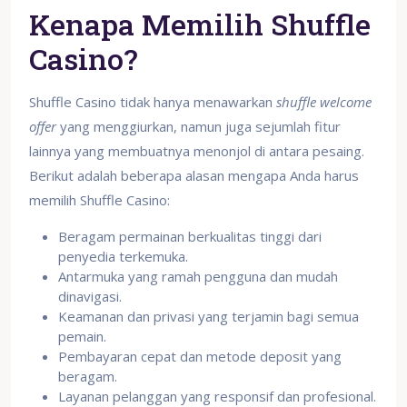
Kenapa Memilih Shuffle
Casino?
Shuffle Casino tidak hanya menawarkan
shuffle welcome
offer
yang menggiurkan, namun juga sejumlah fitur
lainnya yang membuatnya menonjol di antara pesaing.
Berikut adalah beberapa alasan mengapa Anda harus
memilih Shuffle Casino:
Beragam permainan berkualitas tinggi dari
penyedia terkemuka.
Antarmuka yang ramah pengguna dan mudah
dinavigasi.
Keamanan dan privasi yang terjamin bagi semua
pemain.
Pembayaran cepat dan metode deposit yang
beragam.
Layanan pelanggan yang responsif dan profesional.