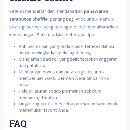
Setelah mendaftar dan mendapatkan
penawaran
sambutan Shuffle
, penting bagi Anda untuk memiliki
strategi bermain yang baik agar dapat memaksimalkan
kemenangan. Berikut adalah beberapa tips:
Pilih permainan yang Anda kuasai terlebih dahulu
untuk meningkatkan peluang menang.
Manajemen bankroll yang baik: tetapkan anggaran
dan patuhi itu.
Manfaatkan bonus dan putaran gratis untuk
memperluas waktu bermain Anda tanpa risiko
besar.
Pelajari aturan setiap permainan sebelum
memasang taruhan.
Jangan ragu untuk mencoba permainan baru untuk
menemukan favorit Anda.
FAQ