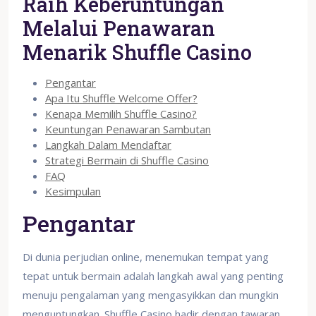
Raih Keberuntungan
Melalui Penawaran
Menarik Shuffle Casino
Pengantar
Apa Itu Shuffle Welcome Offer?
Kenapa Memilih Shuffle Casino?
Keuntungan Penawaran Sambutan
Langkah Dalam Mendaftar
Strategi Bermain di Shuffle Casino
FAQ
Kesimpulan
Pengantar
Di dunia perjudian online, menemukan tempat yang
tepat untuk bermain adalah langkah awal yang penting
menuju pengalaman yang mengasyikkan dan mungkin
menguntungkan. Shuffle Casino hadir dengan tawaran