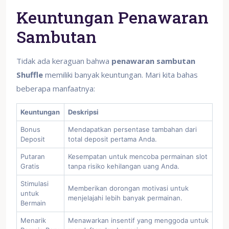
Keuntungan Penawaran
Sambutan
Tidak ada keraguan bahwa
penawaran sambutan
Shuffle
memiliki banyak keuntungan. Mari kita bahas
beberapa manfaatnya:
Keuntungan
Deskripsi
Bonus
Mendapatkan persentase tambahan dari
Deposit
total deposit pertama Anda.
Putaran
Kesempatan untuk mencoba permainan slot
Gratis
tanpa risiko kehilangan uang Anda.
Stimulasi
Memberikan dorongan motivasi untuk
untuk
menjelajahi lebih banyak permainan.
Bermain
Menarik
Menawarkan insentif yang menggoda untuk