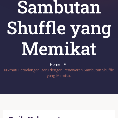
Sambutan
Shuffle yang
Memikat
Home
Nikmati Petualangan Baru dengan Penawaran Sambutan Shuffle
yang Memikat