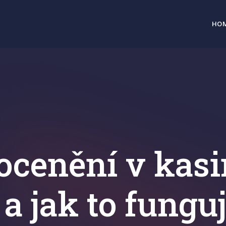
HO
ocenění v kasin
 a jak to fungu