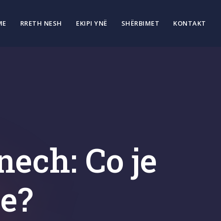
ME
RRETH NESH
EKIPI YNË
SHËRBIMET
KONTAKT
ech: Co je
je?