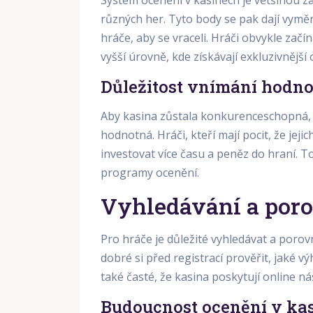
Systém ocenění v kasinech je většinou z
různých her. Tyto body se pak dají vyměn
hráče, aby se vraceli. Hráči obvykle začí
vyšší úrovně, kde získávají exkluzivnější
Důležitost vnímání hodn
Aby kasina zůstala konkurenceschopná, j
hodnotná. Hráči, kteří mají pocit, že jej
investovat více času a peněz do hraní. To
programy ocenění.
Vyhledávání a por
Pro hráče je důležité vyhledávat a porovn
dobré si před registrací prověřit, jaké 
také časté, že kasina poskytují online 
Budoucnost ocenění v ka