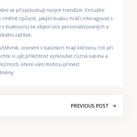
enění se přizpůsobují novým trendům. Virtuální
ě změnit způsob, jakým budou hráči interagovat s
e v budoucnu se objeví více personalizovaných a
ikátní zážitek.
štěvník, ocenění v kasinech hrají klíčovou roli při
te si ujít příležitost vyzkoušet různá kasina a
ší možnosti, které vám mohou přinést
dměny.
PREVIOUS POST