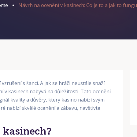
ome
Návrh na ocenění v kasinech: Co je to a jak to fungu
í vzrušení s šancí. A jak se hráči neustále snaží
í v kasinech nabývá na důležitosti. Tato ocenění
nál kvality a důvěry, který kasino nabízí svým
ré nabízí skvělé ocenění a zábavu, navštivte
v kasinech?