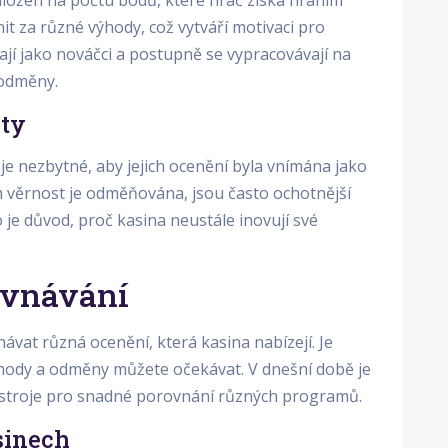
aložen na počtu bodů, které hráč získá hraním
it za různé výhody, což vytváří motivaci pro
nají jako nováčci a postupně se vypracovávají na
 odměny.
oty
e nezbytné, aby jejich ocenění byla vnímána jako
ich věrnost je odměňována, jsou často ochotnější
 je důvod, proč kasina neustále inovují své
ovnávání
ávat různá ocenění, která kasina nabízejí. Je
výhody a odměny můžete očekávat. V dnešní době je
nástroje pro snadné porovnání různých programů.
sinech